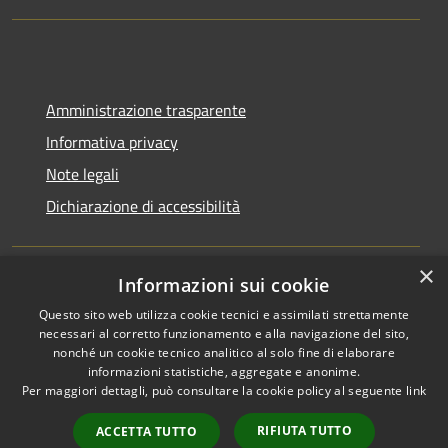
Amministrazione trasparente
Informativa privacy
Note legali
Dichiarazione di accessibilità
×
Informazioni sui cookie
RSS
Copyright © 2026 • Comune di
Questo sito web utilizza cookie tecnici e assimilati strettamente
Accessibilità
Bagnara Calabra • Powered by
necessari al corretto funzionamento e alla navigazione del sito,
Privacy
Municipium
Accesso
nonché un cookie tecnico analitico al solo fine di elaborare
•
informazioni statistiche, aggregate e anonime.
Cookie
redazione
Per maggiori dettagli, può consultare la cookie policy al seguente
link
Mappa del sito
Amministrazione
RIFIUTA TUTTO
ACCETTA TUTTO