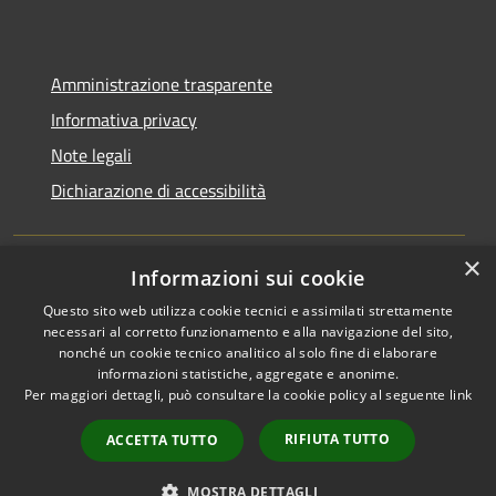
Amministrazione trasparente
Informativa privacy
Note legali
Dichiarazione di accessibilità
×
Informazioni sui cookie
RSS
Copyright © 2026 • Comune di
Questo sito web utilizza cookie tecnici e assimilati strettamente
Accessibilità
Bagnara Calabra • Powered by
necessari al corretto funzionamento e alla navigazione del sito,
Privacy
Municipium
Accesso
nonché un cookie tecnico analitico al solo fine di elaborare
•
informazioni statistiche, aggregate e anonime.
Cookie
redazione
Per maggiori dettagli, può consultare la cookie policy al seguente
link
Mappa del sito
Amministrazione
RIFIUTA TUTTO
ACCETTA TUTTO
trasparente fino al
08/03/2026
MOSTRA DETTAGLI