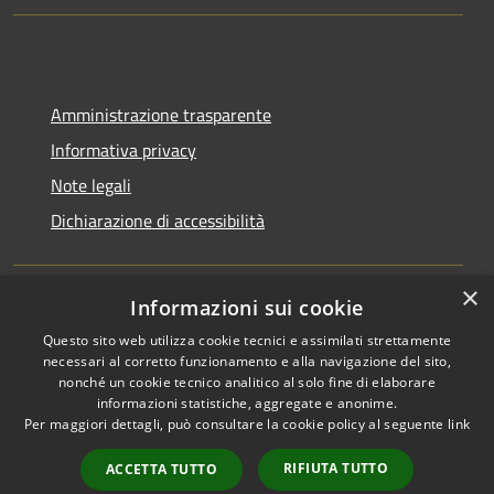
Amministrazione trasparente
Informativa privacy
Note legali
Dichiarazione di accessibilità
×
Informazioni sui cookie
RSS
Copyright © 2026 • Comune di
Questo sito web utilizza cookie tecnici e assimilati strettamente
Accessibilità
Bagnara Calabra • Powered by
necessari al corretto funzionamento e alla navigazione del sito,
Privacy
Municipium
Accesso
nonché un cookie tecnico analitico al solo fine di elaborare
•
informazioni statistiche, aggregate e anonime.
Cookie
redazione
Per maggiori dettagli, può consultare la cookie policy al seguente
link
Mappa del sito
Amministrazione
RIFIUTA TUTTO
ACCETTA TUTTO
trasparente fino al