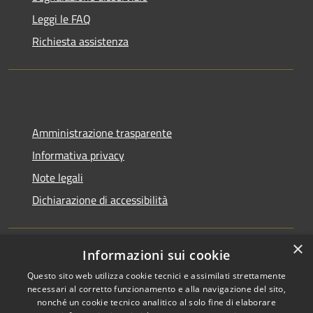
Leggi le FAQ
Richiesta assistenza
Amministrazione trasparente
Informativa privacy
Note legali
Dichiarazione di accessibilità
×
Informazioni sui cookie
RSS
Copyright © 2026 • Comune di
Questo sito web utilizza cookie tecnici e assimilati strettamente
Accessibilità
Bagnara Calabra • Powered by
necessari al corretto funzionamento e alla navigazione del sito,
Privacy
Municipium
Accesso
nonché un cookie tecnico analitico al solo fine di elaborare
•