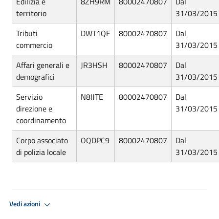
Edilizia e
8ZH9RM
80002470807
Dal
territorio
31/03/2015
Tributi
DWT1QF
80002470807
Dal
commercio
31/03/2015
Affari generali e
JR3HSH
80002470807
Dal
demografici
31/03/2015
Servizio
N8IJTE
80002470807
Dal
direzione e
31/03/2015
coordinamento
Corpo associato
OQDPC9
80002470807
Dal
di polizia locale
31/03/2015
Vedi azioni