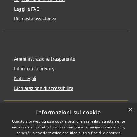
Leggi le FAQ
Richiesta assistenza
Amministrazione trasparente
Informativa privacy
Note legali
Dichiarazione di accessibilità
×
Informazioni sui cookie
RSS
Copyright © 2026 • Comune di
Questo sito web utilizza cookie tecnici e assimilati strettamente
Accessibilità
Bagnara Calabra • Powered by
necessari al corretto funzionamento e alla navigazione del sito,
Privacy
Municipium
Accesso
nonché un cookie tecnico analitico al solo fine di elaborare
•