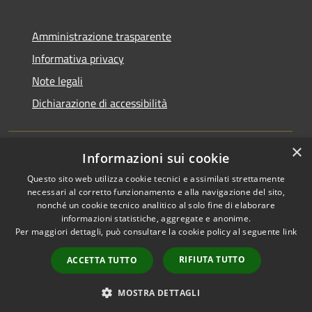
Amministrazione trasparente
Informativa privacy
Note legali
Dichiarazione di accessibilità
×
Informazioni sui cookie
RSS
Copyright © 2026 • Comune di
Questo sito web utilizza cookie tecnici e assimilati strettamente
Accessibilità
Bagnara Calabra • Powered by
necessari al corretto funzionamento e alla navigazione del sito,
Privacy
Municipium
Accesso
nonché un cookie tecnico analitico al solo fine di elaborare
•
informazioni statistiche, aggregate e anonime.
Cookie
redazione
Per maggiori dettagli, può consultare la cookie policy al seguente
link
Mappa del sito
Amministrazione
RIFIUTA TUTTO
ACCETTA TUTTO
trasparente fino al
08/03/2026
MOSTRA DETTAGLI