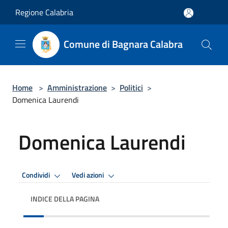
Salta al contenuto principale
Regione Calabria
Comune di Bagnara Calabra
Home
>
Amministrazione
>
Politici
>
Domenica Laurendi
Domenica Laurendi
Condividi
Vedi azioni
INDICE DELLA PAGINA