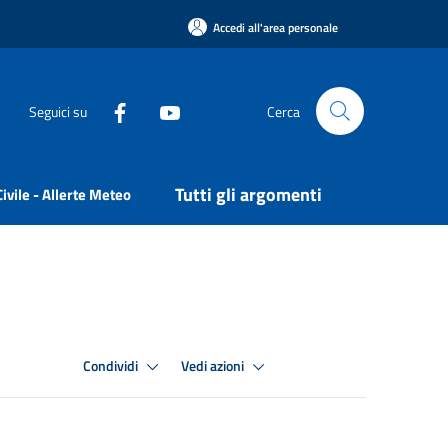
Accedi all'area personale
Seguici su
Cerca
Tutti gli argomenti
ivile - Allerte Meteo
Condividi
Vedi azioni