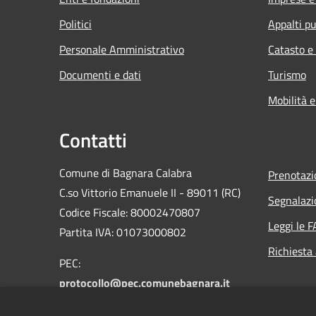
Politici
Appalti pu
Personale Amministrativo
Catasto e
Documenti e dati
Turismo
Mobilità e
Contatti
Comune di Bagnara Calabra
Prenotaz
C.so Vittorio Emanuele II - 89011 (RC)
Segnalazi
Codice Fiscale:
80002470807
Leggi le 
Partita IVA:
01073000802
Richiesta
PEC:
protocollo@pec.comunebagnara.it
Email:
protocollo@comunebagnara.it