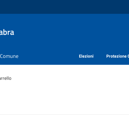
abra
il Comune
Elezioni
Protezione C
rrello