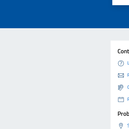
Cont
Prob