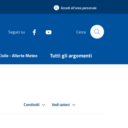
Accedi all'area personale
Seguici su
Cerca
Tutti gli argomenti
ivile - Allerte Meteo
Condividi
Vedi azioni