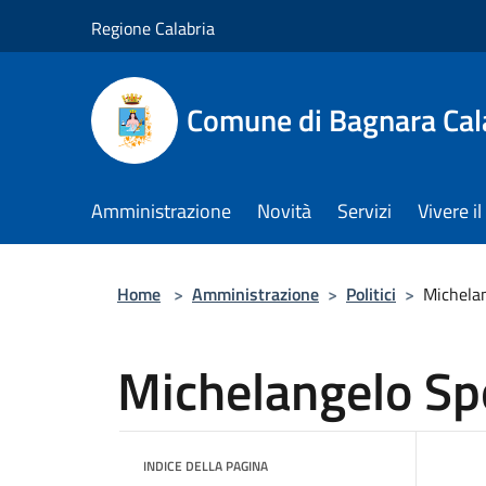
Salta al contenuto principale
Regione Calabria
Comune di Bagnara Cal
Amministrazione
Novità
Servizi
Vivere 
Home
>
Amministrazione
>
Politici
>
Michelan
Michelangelo Spo
INDICE DELLA PAGINA