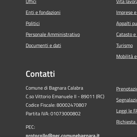
Uffici
Vita lavor
Enti e fondazioni
Imprese 
Politici
Appalti pu
Personale Amministrativo
Catasto e
Documenti e dati
Turismo
Mobilità e
Contatti
Comune di Bagnara Calabra
Prenotaz
C.so Vittorio Emanuele II - 89011 (RC)
Segnalazi
Codice Fiscale:
80002470807
Leggi le 
Partita IVA:
01073000802
Richiesta
PEC:
protocollo@pec.comunebagnara.it