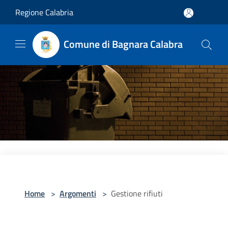
Salta al contenuto principale
Regione Calabria
Comune di Bagnara Calabra
Home
>
Argomenti
>
Gestione rifiuti