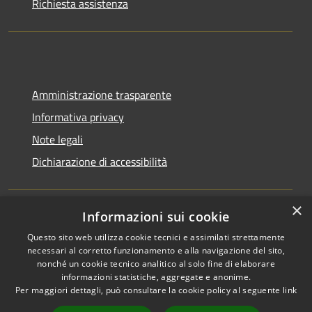
Richiesta assistenza
Amministrazione trasparente
Informativa privacy
Note legali
Dichiarazione di accessibilità
×
Informazioni sui cookie
RSS
Copyright © 2026 • Comune di
Questo sito web utilizza cookie tecnici e assimilati strettamente
Accessibilità
Bagnara Calabra • Powered by
necessari al corretto funzionamento e alla navigazione del sito,
Privacy
Municipium
Accesso
nonché un cookie tecnico analitico al solo fine di elaborare
•
informazioni statistiche, aggregate e anonime.
Cookie
redazione
Per maggiori dettagli, può consultare la cookie policy al seguente
link
Mappa del sito